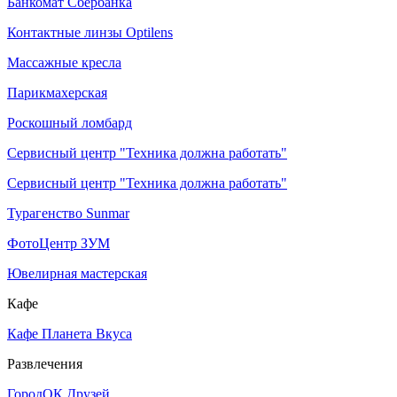
Банкомат Сбербанка
Контактные линзы Optilens
Массажные кресла
Парикмахерская
Роскошный ломбард
Сервисный центр "Техника должна работать"
Сервисный центр "Техника должна работать"
Турагенство Sunmar
ФотоЦентр ЗУМ
Ювелирная мастерская
Кафе
Кафе Планета Вкуса
Развлечения
ГородОК Друзей